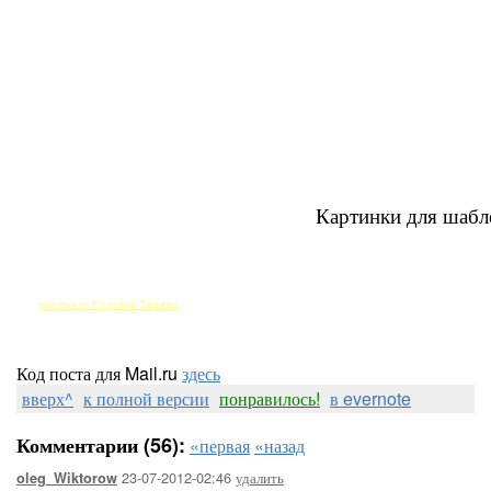
Картинки для шабл
рамочка от Егоровой Татьяны
Код поста для Mail.ru
здесь
вверх^
к полной версии
понравилось!
в evernote
Комментарии (56):
«первая
«назад
23-07-2012-02:46
удалить
oleg_Wiktorow