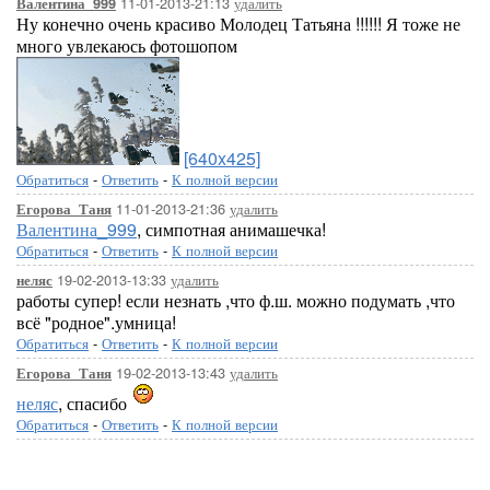
11-01-2013-21:13
удалить
Валентина_999
Ну конечно очень красиво Молодец Татьяна !!!!!! Я тоже не
много увлекаюсь фотошопом
[640x425]
Обратиться
-
Ответить
-
К полной версии
11-01-2013-21:36
удалить
Егорова_Таня
Валентина_999
, симпотная анимашечка!
Обратиться
-
Ответить
-
К полной версии
19-02-2013-13:33
удалить
неляс
работы супер! если незнать ,что ф.ш. можно подумать ,что
всё "родное".умница!
Обратиться
-
Ответить
-
К полной версии
19-02-2013-13:43
удалить
Егорова_Таня
неляс
, спасибо
Обратиться
-
Ответить
-
К полной версии