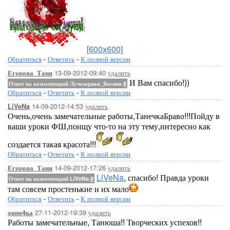
[600x600]
Обратиться
-
Ответить
-
К полной версии
13-09-2012-09:40
удалить
Егорова_Таня
И Вам спасибо!))
Ответ на комментарий Лучезарная_Богиня
#
Обратиться
-
Ответить
-
К полной версии
14-09-2012-14:53
удалить
LiVeNa
Очень,очень замечательные работы,ТанечкаБраво!!!Пойду в
ваши уроки ФШ,поищу что-то на эту тему,интересно как
создается такая красота!!!
Обратиться
-
Ответить
-
К полной версии
14-09-2012-17:26
удалить
Егорова_Таня
LiVeNa
, спасибо! Правда уроки
Ответ на комментарий LiVeNa
#
там совсем простенькие и их мало
Обратиться
-
Ответить
-
К полной версии
27-11-2012-19:39
удалить
овно4ка
Работы замечательные, Танюша!! Творческих успехов!!