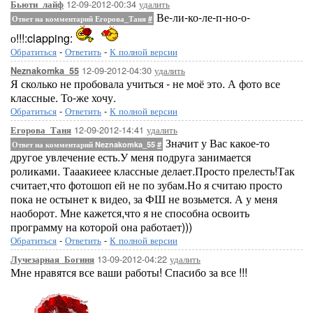
12-09-2012-00:34
удалить
Бьюти_лайф
Ве-ли-ко-ле-п-но-о-
Ответ на комментарий Егорова_Таня
#
о!!!:clapping:
Обратиться
-
Ответить
-
К полной версии
12-09-2012-04:30
удалить
Neznakomka_55
Я сколько не пробовала учиться - не моё это. А фото все
классные. То-же хочу.
Обратиться
-
Ответить
-
К полной версии
12-09-2012-14:41
удалить
Егорова_Таня
Значит у Вас какое-то
Ответ на комментарий Neznakomka_55
#
другое увлечение есть.У меня подруга занимается
роликами. Тааакиеее классные делает.Просто прелесть!Так
считает,что фотошоп ей не по зубам.Но я считаю просто
пока не остынет к видео, за ФШ не возьмется. А у меня
наоборот. Мне кажется,что я не способна освоить
программу на которой она работает)))
Обратиться
-
Ответить
-
К полной версии
13-09-2012-04:22
удалить
Лучезарная_Богиня
Мне нравятся все ваши работы! Спасибо за все !!!