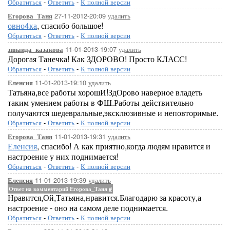
Обратиться
-
Ответить
-
К полной версии
27-11-2012-20:09
удалить
Егорова_Таня
овно4ка
, спасибо большое!
Обратиться
-
Ответить
-
К полной версии
11-01-2013-19:07
удалить
зинаида_казакова
Дорогая Танечка! Как ЗДОРОВО! Просто КЛАСС!
Обратиться
-
Ответить
-
К полной версии
11-01-2013-19:10
удалить
Еленсия
Татьяна,все работы хорошИ!ЗдОрово наверное владеть
таким умением работы в ФШ.Работы действительно
получаются шедевральные,эксклюзивные и неповторимые.
Обратиться
-
Ответить
-
К полной версии
11-01-2013-19:31
удалить
Егорова_Таня
Еленсия
, спасибо! А как приятно,когда людям нравится и
настроение у них поднимается!
Обратиться
-
Ответить
-
К полной версии
11-01-2013-19:39
удалить
Еленсия
Ответ на комментарий Егорова_Таня
#
Нравится,Ой,Татьяна,нравится.Благодарю за красоту,а
настроение - оно на самом деле поднимается.
Обратиться
-
Ответить
-
К полной версии