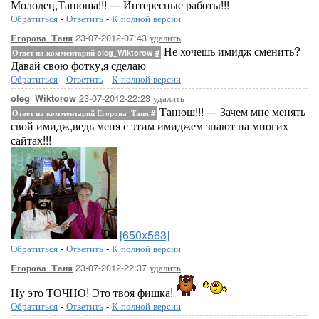
Молодец,Танюша!!! --- Интересные работы!!!
Обратиться
-
Ответить
-
К полной версии
23-07-2012-07:43
удалить
Егорова_Таня
Не хочешь имидж сменить?
Ответ на комментарий oleg_Wiktorow
#
Давай свою фотку,я сделаю
Обратиться
-
Ответить
-
К полной версии
23-07-2012-22:23
удалить
oleg_Wiktorow
Танюш!!! --- Зачем мне менять
Ответ на комментарий Егорова_Таня
#
свой имидж,ведь меня с этим имиджем знают на многих
сайтах!!!
[650x563]
Обратиться
-
Ответить
-
К полной версии
23-07-2012-22:37
удалить
Егорова_Таня
Ну это ТОЧНО! Это твоя фишка!
Обратиться
-
Ответить
-
К полной версии