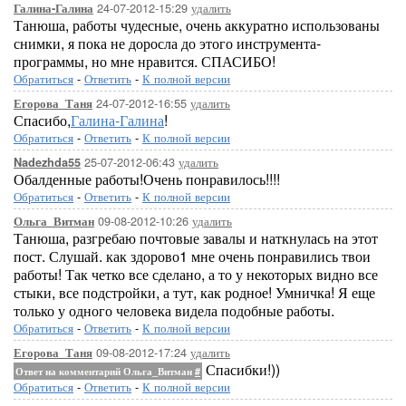
24-07-2012-15:29
удалить
Галина-Галина
Танюша, работы чудесные, очень аккуратно использованы
снимки, я пока не доросла до этого инструмента-
программы, но мне нравится. СПАСИБО!
Обратиться
-
Ответить
-
К полной версии
24-07-2012-16:55
удалить
Егорова_Таня
Спасибо,
Галина-Галина
!
Обратиться
-
Ответить
-
К полной версии
25-07-2012-06:43
удалить
Nadezhda55
Обалденные работы!Очень понравилось!!!!
Обратиться
-
Ответить
-
К полной версии
09-08-2012-10:26
удалить
Ольга_Витман
Танюша, разгребаю почтовые завалы и наткнулась на этот
пост. Слушай. как здорово1 мне очень понравились твои
работы! Так четко все сделано, а то у некоторых видно все
стыки, все подстройки, а тут, как родное! Умничка! Я еще
только у одного человека видела подобные работы.
Обратиться
-
Ответить
-
К полной версии
09-08-2012-17:24
удалить
Егорова_Таня
Спасибки!))
Ответ на комментарий Ольга_Витман
#
Обратиться
-
Ответить
-
К полной версии