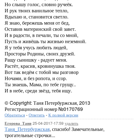
Но слышу голос, словно ручеёк.
И рук твоих ванильное тепло,
Вдыхаю и, становится светло.
Я знаю, бережешь меня от бед,
Оставив материнский свой завет.
И в радости, в печали, ты со мной,
Пусть и живёшь ты жизнью неземной.
Я у тебя учусь любить людей,
Просторы Родины, своих друзей.
Ращу сынишку - радует меня.
Растёт, красив, кровинушка твоя.
Вот так ведём с тобой мы разговор
Ночами, и без ропота, и ссор.
Ты знаешь, Мама, по тебе грущу..
И в небе, среди звёзд, тебя ищу.
© Copyright: Таня Петербуржская, 2013
Регистрационный номер №0170769
Обратиться
-
Ответить
-
К полной версии
25-04-2017-17:59
удалить
Егорова_Таня
Таня_Петербуржская
, спасибо! Замечательные,
трогательные строчки...