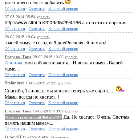
уже ничего нельзя добавить
Обратиться
-
Ответить
-
К полной версии
27-05-2014-05:54
удалить
http://www.stihi.ru/2009/05/29/4166 автор стихотворения
Обратиться
-
Ответить
-
К полной версии
26-02-2015-18:04
удалить
а моей мамуле сегодня 9 дней!вечная ей память!
Обратиться
-
Ответить
-
К полной версии
28-02-2015-10:20
удалить
Егорова_Таня
Аноним
, мои соболезнования... И вечная память Вашей
маме...
Обратиться
-
Ответить
-
К полной версии
13-03-2015-21:25
удалить
Stefania13
Спасибо, Танюша...мы многие теперь уже сироты....
Мамы всегда не хватает..!
Обратиться
-
Ответить
-
К полной версии
16-03-2015-10:09
удалить
Егорова_Таня
Да. Не хватает. Очень. Светлая
Ответ на комментарий Stefania13
#
память нашим мамам...
Обратиться
-
Ответить
-
К полной версии
05-07-2016-09:56
удалить
LubovST