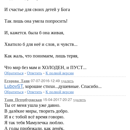
И счастье для своих детей у Бога
Так лишь она умела попросить!
И, кажется. была б она живая,
Хватило б для неё и слов, и чувств...
Как жаль, что понимаем, лишь теряя,
Что мир без мам и ХОЛОДЕН, и ПУСТ...
Обратиться
-
Ответить
-
К полной версии
07-07-2016-12:49
удалить
Егорова_Таня
LubovST
, хорошие стихи...душевные. Спасибо...
Обратиться
-
Ответить
-
К полной версии
15-04-2017-20:27
удалить
Таня_Петербуржская
Ты от меня ушла уже давно.
В далёкие миры, творить добро.
И я с тобой всё время говорю.
Я так тебя Мамулечка люблю.
А годы пробежали, как денёк,