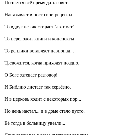
Пытается всё время дать совет.
Навязывает в пост свои рецепты,
То вдруг не так стирает "автомат"!
То переложит книги и конспекты,
То реплики вставляет невпопад...
Тревожится, когда приходят поздно,
О Боге затевает разговор!
И Библию листает так серьёзно,
И в церковь ходит с некоторых пор...
Но день настал... и в доме стало пусто.
Её тогда в больницу увезли...
Друг другу все в глаза смотрели грустно,