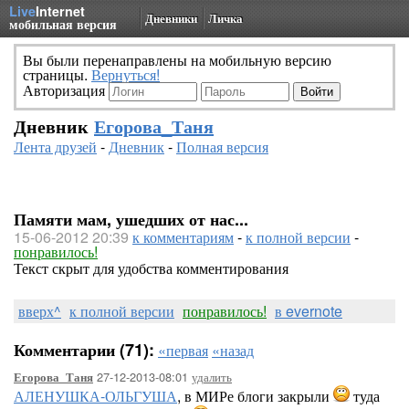
Live
Internet
Дневники
Личка
мобильная версия
Вы были перенаправлены на мобильную версию
страницы.
Вернуться!
Авторизация
Дневник
Егорова_Таня
Лента друзей
-
Дневник
-
Полная версия
Памяти мам, ушедших от нас...
15-06-2012 20:39
к комментариям
-
к полной версии
-
понравилось!
Текст скрыт для удобства комментирования
вверх^
к полной версии
понравилось!
в evernote
Комментарии (71):
«первая
«назад
27-12-2013-08:01
удалить
Егорова_Таня
АЛЕНУШКА-ОЛЬГУША
, в МИРе блоги закрыли
туда