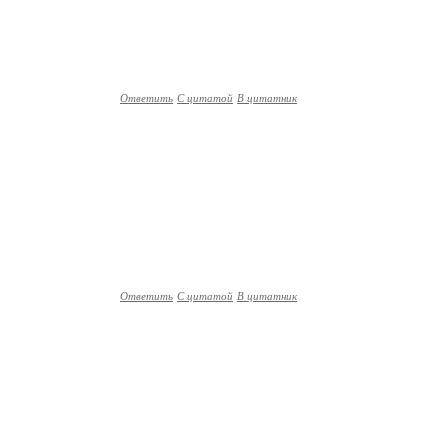
Ответить
С цитатой
В цитатник
Ответить
С цитатой
В цитатник