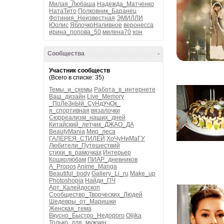
Милая_Любаша
Надежда_Матченко
НатаТито
Полковник_Баранец
Фотиния_Неизвестная
ЭМИЛЛИ
Юолис
ЯблочкоНаливное
веронесса
ирина_попова_50
милена70
хон
Сообщества
-
Участник сообществ
(Всего в списке: 35)
Темы_и_схемы
Работа_в_интернете
Ваш_дизайн
Live_Memory
_ПоЛеЗнЫй_СуНдУчОк_
я_спортивная
вязалочки
Сюрреализм_наших_дней
Китайский_летчик_ДЖАО_ДА
BeautyMania
Мир_леса
ГАЛЕРЕЯ_СТИЛЕЙ
ХоЧуНиМаГУ
Любители_Путешествий
стихи_в_рамочках
Интерьер
Кошколюбам
ПИАР_дневников
A_Propos
Anime_Manga
Beautiful_body
Gallery_Li_ru
Make_up
Photoshopia
Найди_ПЧ
Арт_Калейдоскоп
Сообщество_Творческих_Людей
Шедевры_от_Маришки
Женская_тема
Вкусно_Быстро_Недорого
Oljika
Только_для_мужчин