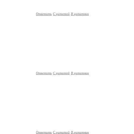
Ответить
С цитатой
В цитатник
Ответить
С цитатой
В цитатник
Ответить
С цитатой
В цитатник