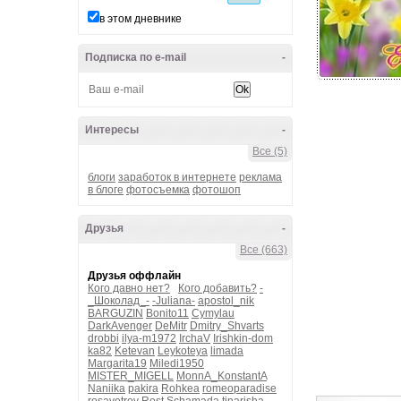
в этом дневнике
Подписка по e-mail
-
Интересы
-
Все (5)
блоги
заработок в интернете
реклама
в блоге
фотосъемка
фотошоп
Друзья
-
Все (663)
Друзья оффлайн
Кого давно нет?
Кого добавить?
-
_Шоколад_-
-Juliana-
apostol_nik
BARGUZIN
Bonito11
Cymylau
DarkAvenger
DeMitr
Dmitry_Shvarts
drobbi
ilya-m1972
IrchaV
Irishkin-dom
ka82
Ketevan
Leykoteya
limada
Margarita19
Miledi1950
MISTER_MIGELL
MonnA_KonstantA
Naniika
pakira
Rohkea
romeoparadise