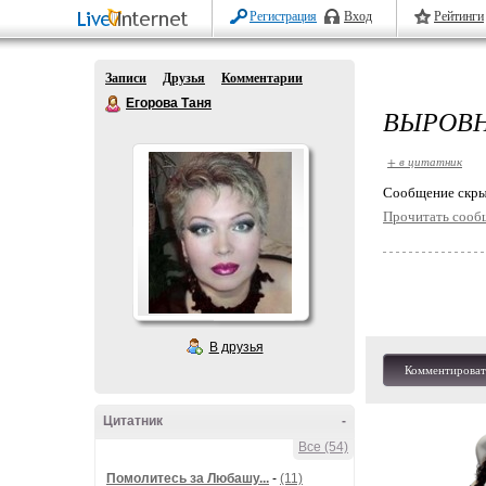
Регистрация
Вход
Рейтинги
Записи
Друзья
Комментарии
Егорова Таня
ВЫРОВН
+ в цитатник
Cообщение скры
Прочитать сооб
В друзья
Комментироват
Цитатник
-
Все (54)
Помолитесь за Любашу...
-
(11)