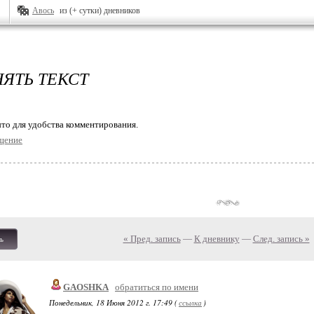
Авось
из (+ сутки) дневников
ЯТЬ ТЕКСТ
то для удобства комментирования.
щение
« Пред. запись
—
К дневнику
—
След. запись »
ь
GAOSHKA
обратиться по имени
Понедельник, 18 Июня 2012 г. 17:49 (
ссылка
)