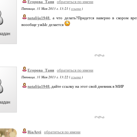
Егорова_Таня
обратиться по имени
Пятница, 31 Мая 2013 г. 13:21 (
ссылка
)
natalija1948
, а что делать?Придется наверно в скором вре
воообще ужЫс делается
Егорова_Таня
обратиться по имени
Пятница, 31 Мая 2013 г. 13:22 (
ссылка
)
natalija1948
, дайте ссылку на этот свой дневник в МИР
RiaArei
обратиться по имени