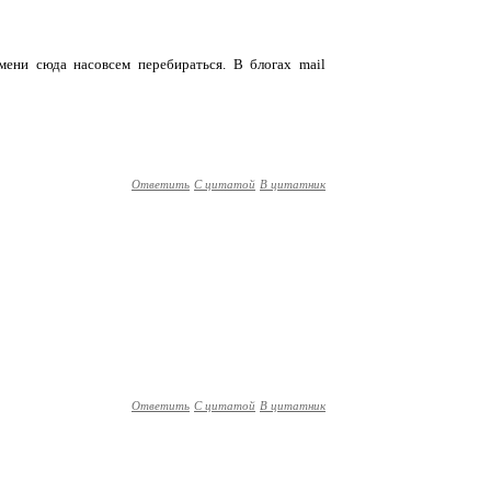
мени сюда насовсем перебираться. В блогах mail
Ответить
С цитатой
В цитатник
Ответить
С цитатой
В цитатник