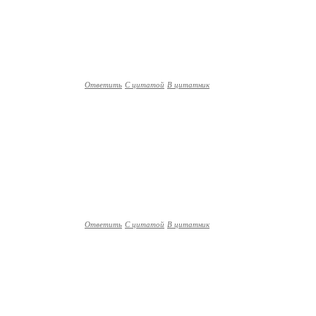
Ответить
С цитатой
В цитатник
Ответить
С цитатой
В цитатник