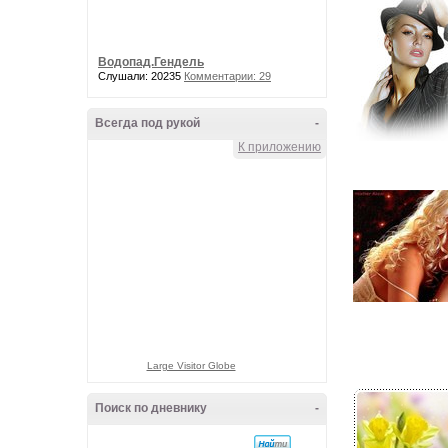
Водопад.Гендель
Слушали: 20235
Комментарии: 29
Всегда под рукой
-
К приложению
Large Visitor Globe
Поиск по дневнику
-