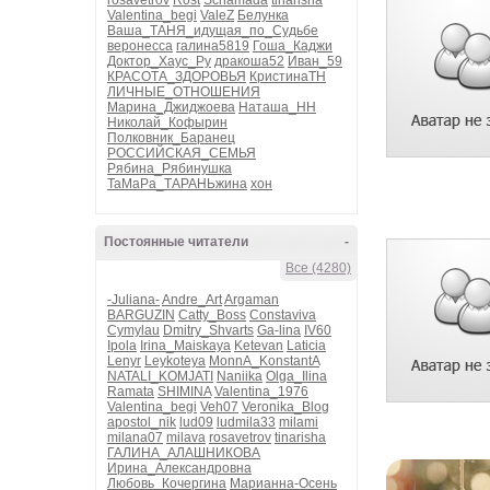
rosavetrov
Rost
Schamada
tinarisha
Valentina_begi
ValeZ
Белунка
Ваша_ТАНЯ_идущая_по_Судьбе
веронесса
галина5819
Гоша_Каджи
Доктор_Хаус_Ру
дракоша52
Иван_59
КРАСОТА_ЗДОРОВЬЯ
КристинаТН
ЛИЧНЫЕ_ОТНОШЕНИЯ
Марина_Джиджоева
Наташа_НН
Николай_Кофырин
Полковник_Баранец
РОССИЙСКАЯ_СЕМЬЯ
Рябина_Рябинушка
ТаМаРа_ТАРАНЬжина
хон
Постоянные читатели
-
Все (4280)
-Juliana-
Andre_Art
Argaman
BARGUZIN
Catty_Boss
Constaviva
Cymylau
Dmitry_Shvarts
Ga-lina
IV60
Ipola
Irina_Maiskaya
Ketevan
Laticia
Lenyr
Leykoteya
MonnA_KonstantA
NATALI_KOMJATI
Naniika
Olga_Ilina
Ramata
SHIMINA
Valentina_1976
Valentina_begi
Veh07
Veronika_Blog
apostol_nik
lud09
ludmila33
milami
milana07
milava
rosavetrov
tinarisha
ГАЛИНА_АЛАШНИКОВА
Ирина_Александровна
Любовь_Кочергина
Марианна-Осень