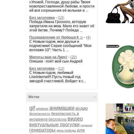
«Упокой, Господи, душу рабы Твоея
новопреставленной Любови, и прости
ей вся согрешения её вольная и ...
Без заголовка
-
(10)
Победа Ивана Грозного, которую
запретили на века. Мало кто знает об
этой битве. Почему? Победа ...
Поздравление от Любаши К ☺
-
(4)
С Новым годом, мои друзья и
подписчики! Серия сообщений "Мои
коллажи-10": Часть 1 ...
Милоты вам на Лиру!
-
(20)
Олешек - поёт мой сын Андрей
Без заголовка
-
(12)
С Новым годом, любимый
LiveInternet!!! Пусть Новый год
звездой счастливой, Войдет в с...
Метки
-
gif
анимашки
аудио
windows
безопасность в
безопасность
видео
интернете
бесплатно
виртуальные прогулки
гадания
генераторы
для
день победы