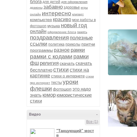
блога
для детей
для оформления
забавно
здоровье
драконы
игры
интересно
онлайн
клипарт
красиво
компьютер
мои работы в
новый год
фотошоп
музыка
онлайн
оформление блога
память
поздравления
полезные
ссылки
притчи
политика
приколы
рамки
разное
программы
рамки с кодами
рамки
фш
религия
скачать
скачать
стихи
бесплатно
стихи на
картинке
стихи о интернете
стихи
уроки
тесты
про интернет
флешки
это надо
фотошоп
юмор
знать
юмористические
стихи
Видео
-
Все (1)
"Танцующий" мост
в