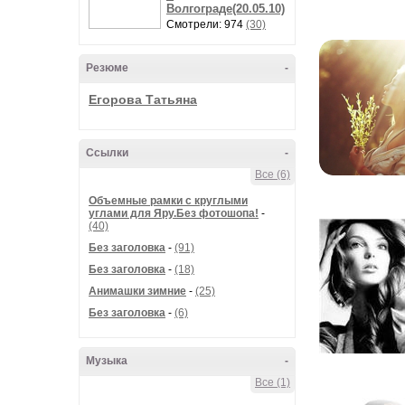
Волгограде(20.05.10)
Смотрели: 974
(30)
Резюме
-
Егорова Татьяна
Ссылки
-
Все (6)
Объемные рамки с круглыми
углами для Яру.Без фотошопа!
-
(40)
Без заголовка
-
(91)
Без заголовка
-
(18)
Анимашки зимние
-
(25)
Без заголовка
-
(6)
Музыка
-
Все (1)