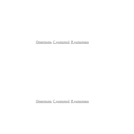
Ответить
С цитатой
В цитатник
Ответить
С цитатой
В цитатник