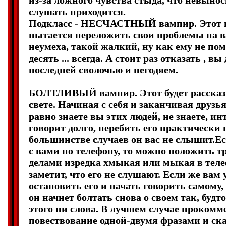
из-за ложного чувства стыда, что невыно
слушать приходится.
Подкласс - НЕСЧАСТНЫЙ вампир. Этот 
пытается переложить свои проблемы на в
неумеха, такой жалкий, ну как ему не пом
десять ... всегда. А стоит раз отказать , в
последней сволочью и негодяем.
БОЛТЛИВЫЙ вампир. Этот будет рассказы
свете. Начиная с себя и заканчивая друзья
равно знаете вы этих людей, не знаете, ин
говорит долго, перебить его практически 
большинстве случаев он вас не слышит.Ес
с вами по телефону, то можно положить т
делами изредка хмыкая или мыкая в теле
заметит, что его не слушают. Если же вам
остановить его и начать говорить самому,
он начнет болтать снова о своем так, будт
этого ни слова. В лучшем случае прокомм
повествование одной-двумя фразами и скаж