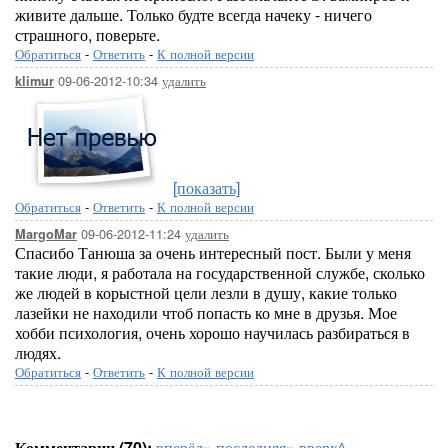
живите дальше. Только будте всегда начеку - ничего
страшного, поверьте.
Обратиться
-
Ответить
-
К полной версии
09-06-2012-10:34
удалить
klimur
[показать]
Обратиться
-
Ответить
-
К полной версии
09-06-2012-11:24
удалить
MargoMar
Спасибо Танюша за очень интересный пост. Были у меня
такие люди, я работала на государственной службе, сколько
же людей в корыстной цели лезли в душу, какие только
лазейки не находили чтоб попасть ко мне в друзья. Мое
хобби психология, очень хорошо научилась разбираться в
людях.
Обратиться
-
Ответить
-
К полной версии
Комментарии (70):
вперёд»
последняя»
вверх^