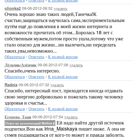
09-06-2012-06:52
удалить
olionka2
Очень хорошо знаю таких людей,Танечка!К
счастью,защищаться научилась сама,экспериментальным
путём ещё до появления в моей жизни интернета и
возможности прочитать об этом...Боролась 18 лет с
собственным мужем,потом просто ушла,потому что уже
стало опасно для жизни...ни вылечить,ни переделать
таких,увы,невозможно...
Обратиться
-
Ответить
-
К полной версии
09-06-2012-07:06
удалить
Лёльчик-Алёнчик
Спасибо,очень интересно.
Обратиться
-
Ответить
-
К полной версии
09-06-2012-07:32
удалить
Radeia
Спасибо, интересный пост, приходится иногда отдавать
свою энергию добровольно и пожелать такому человеку
здоровья и счастья...
Обратиться
-
Ответить
-
К полной версии
09-06-2012-07:54
удалить
Егорова_Таня
Ей надо найти другой источник
Ответ на комментарий Nolina
#
подпитки.Вон как Irina_Maiskaya пишет ниже. А она не
сумев подзарядиться от кого-то может и правда заболеть.