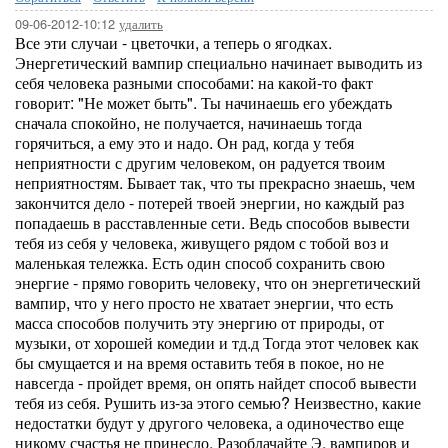
09-06-2012-10:12
удалить
Все эти случаи - цветочки, а теперь о ягодках.
Энергетический вампир специально начинает выводить из
себя человека разными способами: на какой-то факт
говорит: "Не может быть". Ты начинаешь его убеждать
сначала спокойно, не получается, начинаешь тогда
горячиться, а ему это и надо. Он рад, когда у тебя
неприятности с другим человеком, он радуется твоим
неприятностям. Бывает так, что ты прекрасно знаешь, чем
закончится дело - потерей твоей энергии, но каждый раз
попадаешь в расставленные сети. Ведь способов вывести
тебя из себя у человека, живущего рядом с тобой воз и
маленькая тележка. Есть один способ сохранить свою
энергие - прямо говорить человеку, что он энергетический
вампир, что у него просто не хватает энергии, что есть
масса способов получить эту энергию от природы, от
музыки, от хорошей комедии и тд.д Тогда этот человек как
бы смущается и на время оставить тебя в покое, но не
навсегда - пройдет время, он опять найдет способ вывести
тебя из себя. Рушить из-за этого семью? Неизвестно, какие
недостатки будут у другого человека, а одиночество еще
никому счастья не принесло. Разоблачайте Э. вампиров и