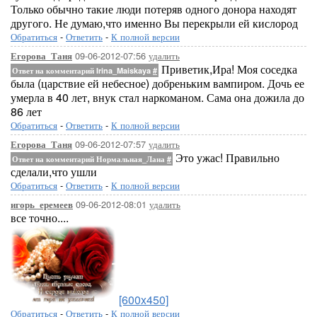
Только обычно такие люди потеряв одного донора находят
другого. Не думаю,что именно Вы перекрыли ей кислород
Обратиться
-
Ответить
-
К полной версии
09-06-2012-07:56
удалить
Егорова_Таня
Приветик,Ира! Моя соседка
Ответ на комментарий Irina_Maiskaya
#
была (царствие ей небесное) добреньким вампиром. Дочь ее
умерла в 40 лет, внук стал наркоманом. Сама она дожила до
86 лет
Обратиться
-
Ответить
-
К полной версии
09-06-2012-07:57
удалить
Егорова_Таня
Это ужас! Правильно
Ответ на комментарий Нормальная_Лана
#
сделали,что ушли
Обратиться
-
Ответить
-
К полной версии
09-06-2012-08:01
удалить
игорь_еремеев
все точно....
[600x450]
Обратиться
-
Ответить
-
К полной версии