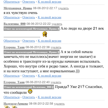
Обратиться
-
Ответить
-
К полной версии
08-06-2012-22:17
удалить
Мечтающая_Ирина
я их чувствую очень
Обратиться
-
Ответить
-
К полной версии
08-06-2012-22:22
удалить
Валентина_999
Ало люди на дворе 21 век
Ответ на комментарий Мечтающая_Ирина
#
......................................
Обратиться
-
Ответить
-
К полной версии
08-06-2012-22:38
удалить
Егорова_Таня
А я за собой начала
Ответ на комментарий Мечтающая_Ирина
#
замечать,что не высплюсь(значит энергии не хватает) и
особенно в транспорте из-за ерунды начинаю вспыхивать.
Хорошо, что внутри себя и редко такое. А иногда и толкают,
и на ноги наступают, а мне нормальненько.)))
Обратиться
-
Ответить
-
К полной версии
08-06-2012-22:40
удалить
Егорова_Таня
Правда? Уже 21? Спасибки,
Ответ на комментарий Валентина_999
#
что сообщили
Обратиться
-
Ответить
-
К полной версии
08-06-2012-22:58
удалить
Надежда-Ариана