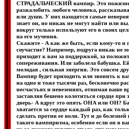
СТРАДАЛЬЧЕСКИЙ вампир. Это пожизнен
разжалобить любого человека, рассказыва
или души. У них находятся самые невероя
знает он, но никак не могут найти или вы
вокруг только используют его в своих це
на его мучения.
Скажите - А как же быть, если кому-то и
соучастие? Например, подруга никак не м
приходит к вам за поддержкой, за положи
сопереживания. Или заболела бабушка. Е
молодая , сильная энергия. Это совсем дру
Вампир будет приходить или звонить к ва
на одно и тоже тысячи раз, бесконечно ра
несчастьях и невезениях, отнимая ваше в
заставляя бешено колотиться сердце при 
дверь- А вдруг это опять ОНА или ОН? 
хватается за сердце каждый раз, как толь
сделать против ее воли. Тут и до болезней
такого вампиризма, особенно если он в ва