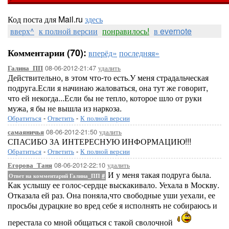
Код поста для Mail.ru
здесь
вверх^
к полной версии
понравилось!
в evernote
Комментарии (70):
вперёд»
последняя»
08-06-2012-21:47
удалить
Галина_ПП
Действительно, в этом что-то есть.У меня страдальческая
подруга.Если я начинаю жаловаться, она тут же говорит,
что ей некогда...Если бы не тепло, которое шло от руки
мужа, я бы не вышла из наркоза.
Обратиться
-
Ответить
-
К полной версии
08-06-2012-21:50
удалить
самаяничья
СПАСИБО ЗА ИНТЕРЕСНУЮ ИНФОРМАЦИЮ!!!
Обратиться
-
Ответить
-
К полной версии
08-06-2012-22:10
удалить
Егорова_Таня
И у меня такая подруга была.
Ответ на комментарий Галина_ПП
#
Как услышу ее голос-сердце выскакивало. Уехала в Москву.
Отказала ей раз. Она поняла,что свободные уши уехали, ее
просьбы дурацкие во вред себе я исполнять не собираюсь и
перестала со мной общаться с такой сволочной