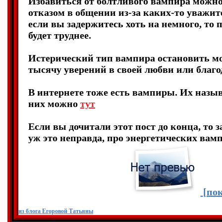
Избавиться от болтливого вампира можно
отказом в общении из-за каких-то уважи
если вы задержитесь хоть на немного, то 
будет труднее.
Истерический тип вампира остановить м
тысячу уверений в своей любви или благо
В интернете тоже есть вампиры. Их назы
них можно
тут
Если вы дочитали этот пост до конца, то з
уж это неправда, про энергетических вамп
[пок
из блога Егоровой Татьяны