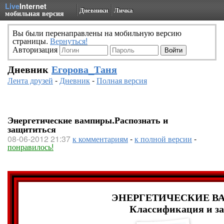
Live
Internet
Дневники
Личка
мобильная версия
Вы были перенаправлены на мобильную версию
страницы.
Вернуться!
Авторизация
Дневник
Егорова_Таня
Лента друзей
-
Дневник
-
Полная версия
Энергетические вампиры.Распознать и
защититься
08-06-2012 21:37
к комментариям
-
к полной версии
-
понравилось!
ЭНЕРГЕТИЧЕСКИЕ 
Классификация и з