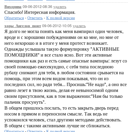
09-06-2012-08:36
удалить
Вихорина
Спасибо! Интересная информация.
Обратиться
-
Ответить
-
К полной версии
09-06-2012-10:05
удалить
хоры_Ангелов_поют
Я долго не могла понять как меня вампирил один человек,
вроде и с хорошими побуждениями он ко мне, но мне от
него нехорошо и в итоге у меня протест возникает.
Однажды услышала такую формулировку "АКТИВНЫЕ
ПОМОЩНИКИ" и все стало ясно. Вот эти активные
помощники как раз и есть самые опасные вампиры: лезут со
своей помощью ежесекундно, с себя типа последнюю
рубаху снимают для тебя, в любом состоянии срывается на
помощь, при этом всем видом показывая, что он из
последних сил, но ради тебя... Просишь:"Не надо", а оно все
равно лезет в твою жизнь, делая ее невыносимой одним
своим присутсвием, как в том выражении:"Нам бы только
пальчик просунуть".
В общем пришлось послать, то есть закрыть дверь перед
носом в прямом и переносном смысле. Так ведь не
успокоился человек, стал другими методами действовать.
В общем с такими активными лучше не сближаться.
Обратиться
-
Ответить
-
К полной версии