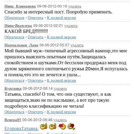
09-06-2012-00:19
удалить
Нина_Климанова
Спасибо за интересный пост. Попробую применить.
Обратиться
-
Ответить
-
К полной версии
09-06-2012-02:21
удалить
Нина-Яковлева
КАКОЙ БРЕД!!!!!!!!!!!
Обратиться
-
Ответить
-
К полной версии
09-06-2012-05:57
удалить
Нормальная_Лана
Мой бывший муж--типичный агрессивный вампир,это мне
пришлось выяснить опытным путём.Защищалась
спокойствием и шутками.От бессилия продержал меня под
дулом заряженного охотничьего ружья 20мин.Я испугалась
и поняла,что это не лечится и ушла...
Обратиться
-
Ответить
-
К полной версии
09-06-2012-06:14
удалить
Курганка
Татьяна, спасибо! О том, что они существуют, и как
защищаться,знаю не по наслышке, а вот про такую
подробную классификацию не читала!
Обратиться
-
Ответить
-
К полной версии
09-06-2012-06:49
удалить
Венера01
ЕгороваТатьяна
,
Обратиться
-
Ответить
-
К полной версии