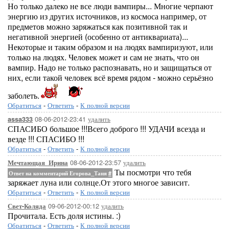
Но только далеко не все люди вампиры... Многие черпают
энергию из других источников, из космоса например, от
предметов можно заряжаться как позитивной так и
негативной энергией (особенно от антиквариата)...
Некоторые и таким образом и на людях вампиризуют, или
только на людях. Человек может и сам не знать, что он
вампир. Надо не только распознавать, но и защищаться от
них, если такой человек всё время рядом - можно серьёзно
заболеть.
Обратиться
-
Ответить
-
К полной версии
08-06-2012-23:41
удалить
assa333
СПАСИБО большое !!!Всего доброго !!! УДАЧИ всезда и
везде !!! СПАСИБО !!!
Обратиться
-
Ответить
-
К полной версии
08-06-2012-23:57
удалить
Мечтающая_Ирина
Ты посмотри что тебя
Ответ на комментарий Егорова_Таня
#
заряжает луна или солнце.От этого многое зависит.
Обратиться
-
Ответить
-
К полной версии
09-06-2012-00:12
удалить
Свет-Коляда
Прочитала. Есть доля истины. :)
Обратиться
-
Ответить
-
К полной версии