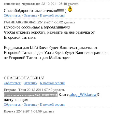
22-12-2011-05:49
удалить
ясноглазка_черноглазка
Спасибо!,просто замечательно!!!!!!! )
Обратиться
-
Ответить
-
К полной версии
22-12-2011-06:02
удалить
ГАЛИНАВОЛКОВАЯ
Исходное сообщение ЕгороваТатьяна
Чтобы открыть коробку, нажмите на нее рамочка от
Егоровой Татьяны
Код рамки для Li.ru Здесь будет Ваш текст рамочка от
Егоровой Татьяны для Ya.ru Здесь будет Ваш текст рамочка
от Егоровой Татьяны для Mail.ru здесь
СПАСИБО!ТАТЬЯНА!
Обратиться
-
Ответить
-
К полной версии
22-12-2011-07:42
удалить
Егорова_Таня
Класс,
oleg_Wiktorow
!С
Ответ на комментарий oleg_Wiktorow
#
наступающим!
Обратиться
-
Ответить
-
К полной версии
22-12-2011-08:59
удалить
Ирчоха