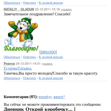
Обратиться
-
Ответить
-
К полной версии
23-12-2011-15:18
удалить
NATALIY__GLADUN
Замечательное поздравление! Спасибо!
[280x300]
Обратиться
-
Ответить
-
К полной версии
24-12-2011-14:01
удалить
Pesnya
ЕгороваТатьяна
,
Танечка,Вы просто молодец!Спасибо за такую красоту.
Обратиться
-
Ответить
-
К полной версии
Комментарии (41):
вперёд»
вверх^
Вы сейчас не можете прокомментировать это сообщение.
Дневник Открой коробочку... |