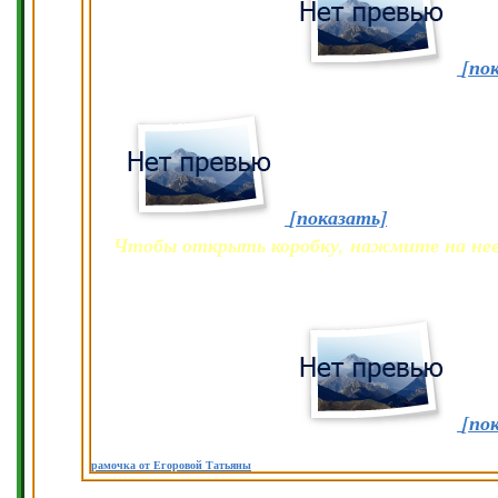
[по
[показать]
Чтобы открыть коробку, нажмите на не
[по
рамочка от Егоровой Татьяны