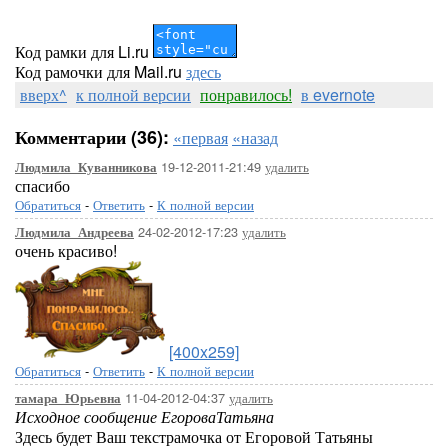
Код рамки для Li.ru
Код рамочки для Mail.ru
здесь
вверх^
к полной версии
понравилось!
в evernote
Комментарии (36):
«первая
«назад
19-12-2011-21:49
удалить
Людмила_Куванникова
спасибо
Обратиться
-
Ответить
-
К полной версии
24-02-2012-17:23
удалить
Людмила_Андреева
очень красиво!
[400x259]
Обратиться
-
Ответить
-
К полной версии
11-04-2012-04:37
удалить
тамара_Юрьевна
Исходное сообщение ЕгороваТатьяна
Здесь будет Ваш текстрамочка от Егоровой Татьяны