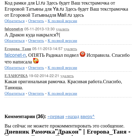
Код рамки для Li.ru Здесь будет Ваш текстрамочка от
Егоровой Татьяны для Ya.ru Здесь будет Ваш текстрамочка
от Егоровой Татьяныдля Mail.ru здесь
Обратиться
-
Ответить
-
К полной версии
05-11-2013-13:30
удалить
falconet-n
А Дракон куда накрылся?(
Обратиться
-
Ответить
-
К полной версии
05-11-2013-14:57
удалить
Егорова_Таня
falconet-n
, ОПЯТЬ Радикал подвел
Исправила. Спасибо
что написала
Обратиться
-
Ответить
-
К полной версии
19-02-2014-22:21
удалить
ЕЛАНОЧКА
Какая оригинальная рамочка. Красивая работа.Спасибо,
Танюша.
Обратиться
-
Ответить
-
К полной версии
Комментарии (36):
«первая
«назад
вверх^
Вы сейчас не можете прокомментировать это сообщение.
Дневник Рамочка"Дракон" | Егорова_Таня -