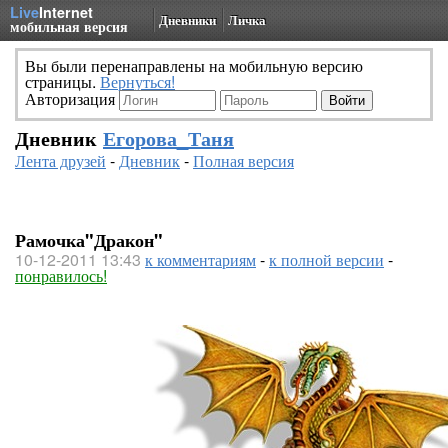
Live
Internet
Дневники
Личка
мобильная версия
Вы были перенаправлены на мобильную версию
страницы.
Вернуться!
Авторизация
Дневник
Егорова_Таня
Лента друзей
-
Дневник
-
Полная версия
Рамочка"Дракон"
10-12-2011 13:43
к комментариям
-
к полной версии
-
понравилось!