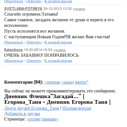
Обратиться
-
Ответить
-
К полной версии
29-12-2013-13:52
удалить
SVETLANA-FOTINIYA
Спасибо огромное,Татьяна!
Самое главное, загадать желание от души и верить в его
исполнение.
Пусть исполнятся все желания.
С наступающим Новым Годом!!!Я желаю Вам счастья!
Обратиться
-
Ответить
-
К полной версии
15-03-2014-15:53
удалить
Kalanhoya
ОЧЕНЬ ЗАБАВНО! ПОНРАВИЛОСЬ
Обратиться
-
Ответить
-
К полной версии
Комментарии (94):
«первая
«назад
вверх^
Вы сейчас не можете прокомментировать это сообщение.
Дневник Флешка"Загадай..." |
Егорова_Таня - Дневник Егорова Таня |
Лента друзей Егорова_Таня
/
Полная версия
Добавить в друзья
Страницы:
«позже
раньше»