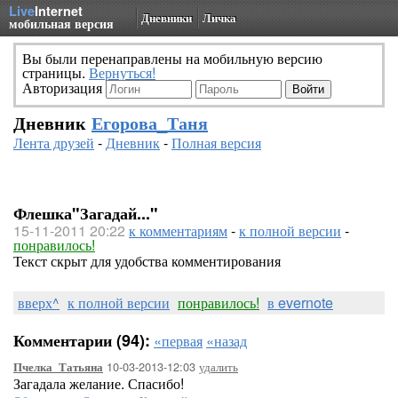
Live
Internet
Дневники
Личка
мобильная версия
Вы были перенаправлены на мобильную версию
страницы.
Вернуться!
Авторизация
Дневник
Егорова_Таня
Лента друзей
-
Дневник
-
Полная версия
Флешка"Загадай..."
15-11-2011 20:22
к комментариям
-
к полной версии
-
понравилось!
Текст скрыт для удобства комментирования
вверх^
к полной версии
понравилось!
в evernote
Комментарии (94):
«первая
«назад
10-03-2013-12:03
удалить
Пчелка_Татьяна
Загадала желание. Спасибо!