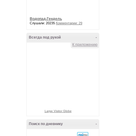
Водопад.Гендель
Слушали: 20235
Комментарии: 29
Всегда под рукой
-
К приложению
Large Visitor Globe
Поиск по дневнику
-