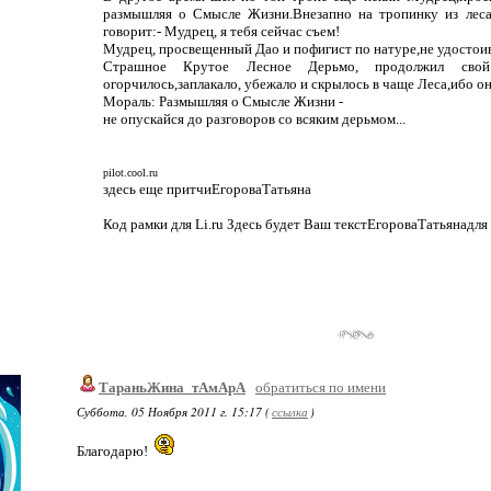
размышляя о Смысле Жизни.Внезапно на тропинку из лес
говорит:- Мудрец, я тебя сейчас съем!
Мудрец, просвещенный Дао и пофигист по натуре,не удостоив
Страшное Крутое Лесное Дерьмо, продолжил сво
огорчилось,заплакало, убежало и скрылось в чаще Леса,ибо о
Мораль: Размышляя о Смысле Жизни -
не опускайся до разговоров со всяким дерьмом...
pilot.cool.ru
здесь еще притчиЕгороваТатьяна
Код рамки для Li.ru Здесь будет Ваш текстЕгороваТатьянадля 
ТараньЖина_тАмАрА
обратиться по имени
Суббота, 05 Ноября 2011 г. 15:17 (
ссылка
)
Благодарю!