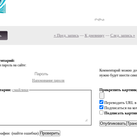
« Пред. запись
—
К дневнику
—
След. запись »
ь
ентарий:
 пароль на сайте:
Комментарий можно доб
нужно будет ввести сим
Напоминание пароля
тария:
смайлики
Прикрепить картинк
Переводить URL в
Подписаться на к
Подписать карти
рафии: (найти ошибки)