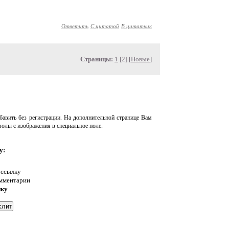
Ответить
С цитатой
В цитатник
Страницы:
1
[2] [
Новые
]
авить без регистрации. На дополнительной странице Вам
волы с изображения в специальное поле.
у:
 ссылку
омментарии
нку