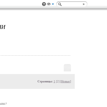
НИ
Страницы:
1
[2] [
Новые
]
ылка
)