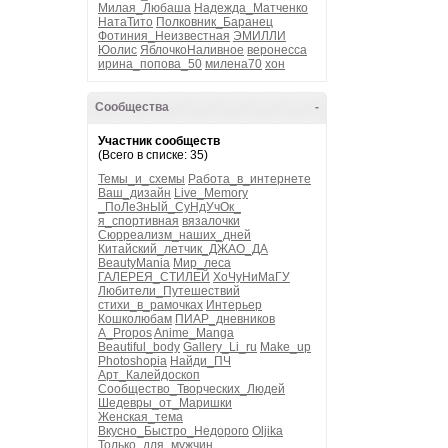
Милая_Любаша
Надежда_Матченко
НатаТито
Полковник_Баранец
Фотиния_Неизвестная
ЭМИЛЛИ
Юолис
ЯблочкоНаливное
веронесса
ирина_попова_50
милена70
хон
Сообщества
-
Участник сообществ
(Всего в списке: 35)
Темы_и_схемы
Работа_в_интернете
Ваш_дизайн
Live_Memory
_ПоЛеЗнЫй_СуНдУчОк_
я_спортивная
вязалочки
Сюрреализм_наших_дней
Китайский_летчик_ДЖАО_ДА
BeautyMania
Мир_леса
ГАЛЕРЕЯ_СТИЛЕЙ
ХоЧуНиМаГУ
Любители_Путешествий
стихи_в_рамочках
Интерьер
Кошколюбам
ПИАР_дневников
A_Propos
Anime_Manga
Beautiful_body
Gallery_Li_ru
Make_up
Photoshopia
Найди_ПЧ
Арт_Калейдоскоп
Сообщество_Творческих_Людей
Шедевры_от_Маришки
Женская_тема
Вкусно_Быстро_Недорого
Oljika
Только_для_мужчин