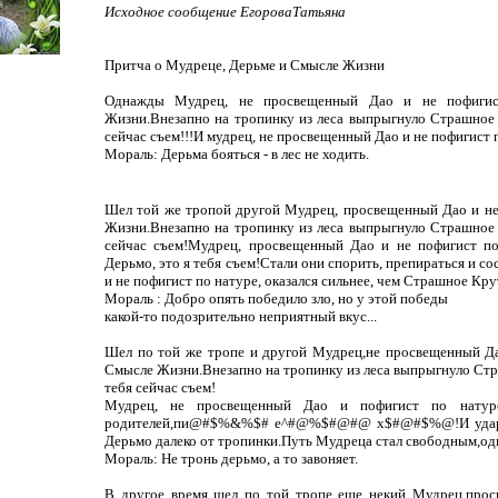
Исходное сообщение ЕгороваТатьяна
Притча о Мудреце, Дерьме и Смысле Жизни
Однажды Мудрец, не просвещенный Дао и не пофигис
Жизни.Внезапно на тропинку из леса выпрыгнуло Страшное 
сейчас съем!!!И мудрец, не просвещенный Дао и не пофигист п
Мораль: Дерьма бояться - в лес не ходить.
Шел той же тропой другой Мудрец, просвещенный Дао и не
Жизни.Внезапно на тропинку из леса выпрыгнуло Страшное 
сейчас съем!Мудрец, просвещенный Дао и не пофигист по
Дерьмо, это я тебя съем!Стали они спорить, препираться и с
и не пофигист по натуре, оказался сильнее, чем Страшное Кру
Мораль : Добро опять победило зло, но у этой победы
какой-то подозрительно неприятный вкус...
Шел по той же тропе и другой Мудрец,не просвещенный Да
Смысле Жизни.Внезапно на тропинку из леса выпрыгнуло Стр
тебя сейчас съем!
Мудрец, не просвещенный Дао и пофигист по нату
родителей,пи@#$%&%$# е^#@%$#@#@ х$#@#$%@!И ударо
Дерьмо далеко от тропинки.Путь Мудреца стал свободным,одн
Мораль: Hе тронь дерьмо, а то завоняет.
В другое время шел по той тропе еще некий Мудрец,прос