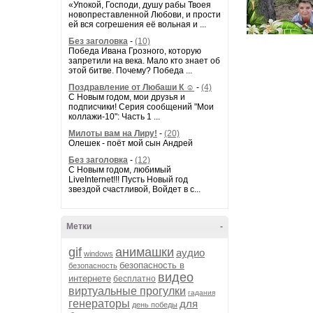
«Упокой, Господи, душу рабы Твоея
новопреставленной Любови, и прости
ей вся согрешения её вольная и ...
Без заголовка
-
(10)
Победа Ивана Грозного, которую
запретили на века. Мало кто знает об
этой битве. Почему? Победа ...
Поздравление от Любаши К ☺
-
(4)
С Новым годом, мои друзья и
подписчики! Серия сообщений "Мои
коллажи-10": Часть 1 ...
Милоты вам на Лиру!
-
(20)
Олешек - поёт мой сын Андрей
Без заголовка
-
(12)
С Новым годом, любимый
LiveInternet!!! Пусть Новый год
звездой счастливой, Войдет в с...
Метки
-
gif
анимашки
аудио
windows
безопасность в
безопасность
видео
интернете
бесплатно
виртуальные прогулки
гадания
генераторы
для
день победы