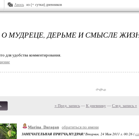
Авось
из (+ сутки) дневников
 О МУДРЕЦЕ, ДЕРЬМЕ И СМЫСЛЕ ЖИЗ
то для удобства комментирования.
щение
« Пред. запись
—
К дневнику
—
След. запись »
ь
Marina_Daragan
обратиться по имени
ЗАМЕЧАТЕЛЬНАЯ ПРИТЧА,МУДРАЯ!
Вторник, 24 Мая 2011 г. 00:26 (
сс