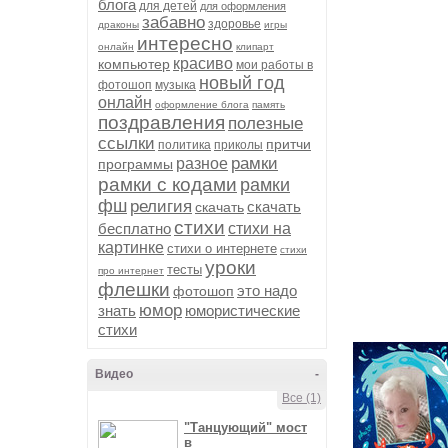
блога
для детей
для оформления
забавно
здоровье
драконы
игры
интересно
онлайн
клипарт
красиво
компьютер
мои работы в
новый год
фотошоп
музыка
онлайн
оформление блога
память
поздравления
полезные
ссылки
притчи
политика
приколы
рамки
разное
программы
рамки с кодами
рамки
фш
религия
скачать
скачать
стихи
бесплатно
стихи на
картинке
стихи о интернете
стихи
уроки
тесты
про интернет
флешки
это надо
фотошоп
юмор
знать
юмористические
стихи
Видео
-
Все (1)
"Танцующий" мост
в