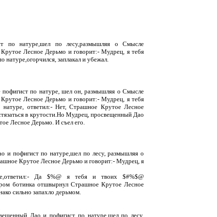
т по натуре,шел по лесу,размышляя о Смысле
Крутое Лесное Дерьмо и говорит:- Мудрец, я тебя
о натуре,огорчился, заплакал и убежал.
 пофигист по натуре, шел он, размышляя о Смысле
Крутое Лесное Дерьмо и говорит:- Мудрец, я тебя
 натуре, ответил:- Hет, Страшное Крутое Лесное
остязаться в крутости.Но Мудрец, просвещенный Дао
тое Лесное Дерьмо. И съел его.
о и пофигист по натуре,шел по лесу, размышляя о
ашное Крутое Лесное Дерьмо и говорит:- Мудрец, я
ре,ответил:- Да $%@ я тебя и твоих $#%$@
м ботинка отшвырнул Страшное Крутое Лесное
ако сильно запахло дерьмом.
вещенный Дао и пофигист по натуре,шел по лесу,