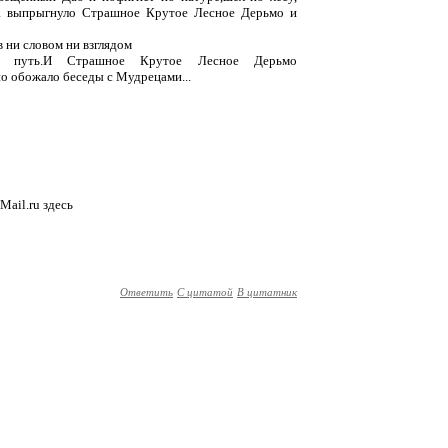
а выпрыгнуло Страшное Крутое Лесное Дерьмо и
 ни словом ни взглядом
й путь.И Страшное Крутое Лесное Дерьмо
но обожало беседы с Мудрецами...
Mail.ru здесь
Ответить
С цитатой
В цитатник