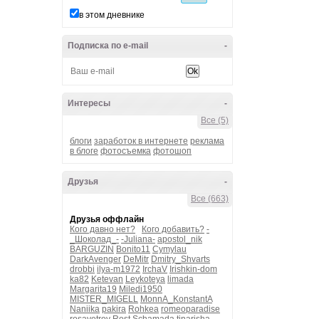
в этом дневнике
Подписка по e-mail
-
Интересы
-
Все (5)
блоги
заработок в интернете
реклама
в блоге
фотосъемка
фотошоп
Друзья
-
Все (663)
Друзья оффлайн
Кого давно нет?
Кого добавить?
-
_Шоколад_-
-Juliana-
apostol_nik
BARGUZIN
Bonito11
Cymylau
DarkAvenger
DeMitr
Dmitry_Shvarts
drobbi
ilya-m1972
IrchaV
Irishkin-dom
ka82
Ketevan
Leykoteya
limada
Margarita19
Miledi1950
MISTER_MIGELL
MonnA_KonstantA
Naniika
pakira
Rohkea
romeoparadise