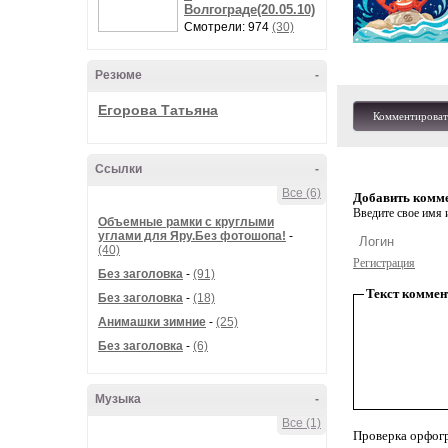
Волгограде(20.05.10)
Смотрели: 974
(30)
Резюме
-
Егорова Татьяна
Комментироват
Ссылки
-
Все (6)
Добавить комм
Введите свое имя и
Объемные рамки с круглыми
углами для Яру.Без фотошопа!
-
(40)
Регистрация
Без заголовка
-
(91)
Текст коммен
Без заголовка
-
(18)
Анимашки зимние
-
(25)
Без заголовка
-
(6)
Музыка
-
Все (1)
Проверка орфог