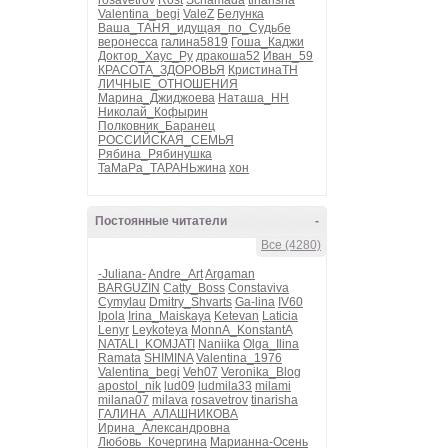
rosavetrov
Rost
Schamada
tinarisha
Valentina_begi
ValeZ
Белунка
Ваша_ТАНЯ_идущая_по_Судьбе
веронесса
галина5819
Гоша_Каджи
Доктор_Хаус_Ру
дракоша52
Иван_59
КРАСОТА_ЗДОРОВЬЯ
КристинаТН
ЛИЧНЫЕ_ОТНОШЕНИЯ
Марина_Джиджоева
Наташа_НН
Николай_Кофырин
Полковник_Баранец
РОССИЙСКАЯ_СЕМЬЯ
Рябина_Рябинушка
ТаМаРа_ТАРАНЬжина
хон
Постоянные читатели
-
Все (4280)
-Juliana-
Andre_Art
Argaman
BARGUZIN
Catty_Boss
Constaviva
Cymylau
Dmitry_Shvarts
Ga-lina
IV60
Ipola
Irina_Maiskaya
Ketevan
Laticia
Lenyr
Leykoteya
MonnA_KonstantA
NATALI_KOMJATI
Naniika
Olga_Ilina
Ramata
SHIMINA
Valentina_1976
Valentina_begi
Veh07
Veronika_Blog
apostol_nik
lud09
ludmila33
milami
milana07
milava
rosavetrov
tinarisha
ГАЛИНА_АЛАШНИКОВА
Ирина_Александровна
Любовь_Кочергина
Марианна-Осень