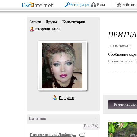
Регистрация
Вход
Рейтинги
Записи
Друзья
Комментарии
Егорова Таня
ПРИТЧА
+ в цитатник
Cообщение скры
Прочитать сооб
В друзья
Комментироват
Цитатник
-
Все (54)
Помолитесь за Любашу...
-
(11)