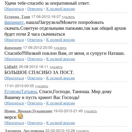
Удачи тебе-спасибо за оперативный ответ.
Обратиться
-
Ответить
-
К полной версии
17-06-2012-16:07
удалить
Егорова_Таня
фарамант
, нашла!Загрузила!Можете попробовать
скачать.Советую отдельными папками,так как общий архив
будет почи 2 часа скачиваться
Обратиться
-
Ответить
-
К полной версии
17-06-2012-20:00
удалить
фарамант
Спасибо!!!Низкий поклон Вам, от меня, и супруги Наташи.
Обратиться
-
Ответить
-
К полной версии
26-08-2012-18:11
удалить
Lidia41
БОЛЬШОЕ СПАСИБО ЗА ПОСТ.
Обратиться
-
Ответить
-
К полной версии
17-01-2013-00:55
удалить
ЕгороваТатьяна
, Спаси,Господи, Танюша. Мир дому
Вашему и пусть хранит Вас Господь!
Обратиться
-
Ответить
-
К полной версии
19-03-2013-21:45
удалить
Ирина_Яровая-Лукашевич
мерси
Обратиться
-
Ответить
-
К полной версии
22-03-2013-10:28
удалить
Элеонора_Акуленкова