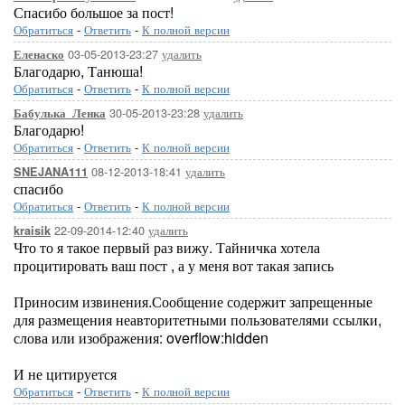
Спасибо большое за пост!
Обратиться
-
Ответить
-
К полной версии
03-05-2013-23:27
удалить
Еленаско
Благодарю, Танюша!
Обратиться
-
Ответить
-
К полной версии
30-05-2013-23:28
удалить
Бабулька_Ленка
Благодарю!
Обратиться
-
Ответить
-
К полной версии
08-12-2013-18:41
удалить
SNEJANA111
спасибо
Обратиться
-
Ответить
-
К полной версии
22-09-2014-12:40
удалить
kraisik
Что то я такое первый раз вижу. Тайничка хотела
процитировать ваш пост , а у меня вот такая запись
Приносим извинения.Сообщение содержит запрещенные
для размещения неавторитетными пользователями ссылки,
слова или изображения: overflow:hidden
И не цитируется
Обратиться
-
Ответить
-
К полной версии