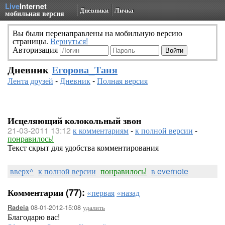
Live
Internet
Дневники
Личка
мобильная версия
Вы были перенаправлены на мобильную версию
страницы.
Вернуться!
Авторизация
Дневник
Егорова_Таня
Лента друзей
-
Дневник
-
Полная версия
Исцеляющий колокольный звон
21-03-2011 13:12
к комментариям
-
к полной версии
-
понравилось!
Текст скрыт для удобства комментирования
вверх^
к полной версии
понравилось!
в evernote
Комментарии (77):
«первая
«назад
08-01-2012-15:08
удалить
Radeia
Благодарю вас!