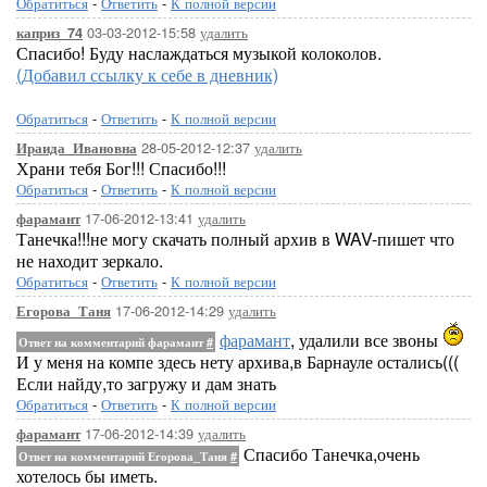
Обратиться
-
Ответить
-
К полной версии
03-03-2012-15:58
удалить
каприз_74
Спасибо! Буду наслаждаться музыкой колоколов.
(Добавил ссылку к себе в дневник)
Обратиться
-
Ответить
-
К полной версии
28-05-2012-12:37
удалить
Ираида_Ивановна
Храни тебя Бог!!! Спасибо!!!
Обратиться
-
Ответить
-
К полной версии
17-06-2012-13:41
удалить
фарамант
Танечка!!!не могу скачать полный архив в WAV-пишет что
не находит зеркало.
Обратиться
-
Ответить
-
К полной версии
17-06-2012-14:29
удалить
Егорова_Таня
фарамант
, удалили все звоны
Ответ на комментарий фарамант
#
И у меня на компе здесь нету архива,в Барнауле остались(((
Если найду,то загружу и дам знать
Обратиться
-
Ответить
-
К полной версии
17-06-2012-14:39
удалить
фарамант
Спасибо Танечка,очень
Ответ на комментарий Егорова_Таня
#
хотелось бы иметь.