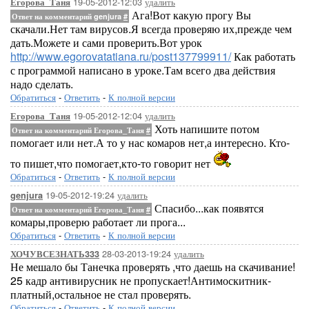
19-05-2012-12:03
удалить
Егорова_Таня
Ага!Вот какую прогу Вы
Ответ на комментарий genjura
#
скачали.Нет там вирусов.Я всегда проверяю их,прежде чем
дать.Можете и сами проверить.Вот урок
http://www.egorovatatiana.ru/post137799911/
Как работать
с программой написано в уроке.Там всего два действия
надо сделать.
Обратиться
-
Ответить
-
К полной версии
19-05-2012-12:04
удалить
Егорова_Таня
Хоть напишите потом
Ответ на комментарий Егорова_Таня
#
помогает или нет.А то у нас комаров нет,а интересно. Кто-
то пишет,что помогает,кто-то говорит нет
Обратиться
-
Ответить
-
К полной версии
19-05-2012-19:24
удалить
genjura
Спасибо...как появятся
Ответ на комментарий Егорова_Таня
#
комары,проверю работает ли прога...
Обратиться
-
Ответить
-
К полной версии
28-03-2013-19:24
удалить
ХОЧУВСЕЗНАТЬ333
Не мешало бы Танечка проверять ,что даешь на скачивание!
25 кадр антивирусник не пропускает!Антимоскитник-
платный,остальное не стал проверять.
Обратиться
-
Ответить
-
К полной версии