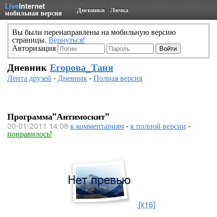
Live
Internet
Дневники
Личка
мобильная версия
Вы были перенаправлены на мобильную версию
страницы.
Вернуться!
Авторизация
Дневник
Егорова_Таня
Лента друзей
-
Дневник
-
Полная версия
Программа"Антимоскит"
30-01-2011 14:08
к комментариям
-
к полной версии
-
понравилось!
[x16]