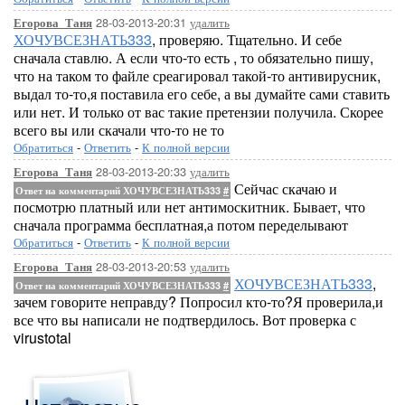
28-03-2013-20:31
удалить
Егорова_Таня
ХОЧУВСЕЗНАТЬ333
, проверяю. Тщательно. И себе
сначала ставлю. А если что-то есть , то обязательно пишу,
что на таком то файле среагировал такой-то антивирусник,
выдал то-то,я поставила его себе, а вы думайте сами ставить
или нет. И только от вас такие претензии получила. Скорее
всего вы или скачали что-то не то
Обратиться
-
Ответить
-
К полной версии
28-03-2013-20:33
удалить
Егорова_Таня
Сейчас скачаю и
Ответ на комментарий ХОЧУВСЕЗНАТЬ333
#
посмотрю платный или нет антимоскитник. Бывает, что
сначала программа бесплатная,а потом переделывают
Обратиться
-
Ответить
-
К полной версии
28-03-2013-20:53
удалить
Егорова_Таня
ХОЧУВСЕЗНАТЬ333
,
Ответ на комментарий ХОЧУВСЕЗНАТЬ333
#
зачем говорите неправду? Попросил кто-то?Я проверила,и
все что вы написали не подтвердилось. Вот проверка с
virustotal