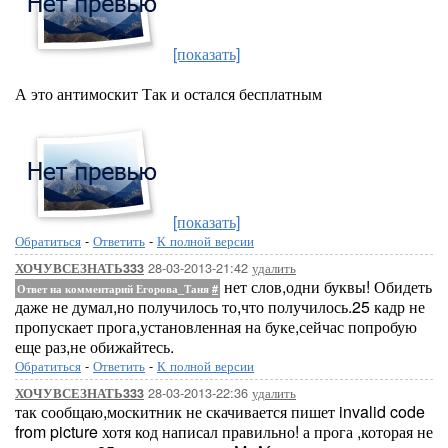
[показать]
А это антимоскит Так и остался бесплатным
[показать]
Обратиться
-
Ответить
-
К полной версии
28-03-2013-21:42
удалить
ХОЧУВСЕЗНАТЬ333
нет слов,одни буквы! Обидеть
Ответ на комментарий Егорова_Таня
#
даже не думал,но получилось то,что получилось.25 кадр не
пропускает прога,установленная на буке,сейчас попробую
еще раз,не обижайтесь.
Обратиться
-
Ответить
-
К полной версии
28-03-2013-22:36
удалить
ХОЧУВСЕЗНАТЬ333
так сообщаю,москитник не скачивается пишет invalid code
from picture хотя код написал правильно! а прога ,которая не