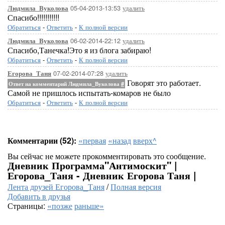
05-04-2013-13:53
удалить
Людмила_Вуколова
Спасибо!!!!!!!!!!!
Обратиться
-
Ответить
-
К полной версии
06-02-2014-22:12
удалить
Людмила_Вуколова
Спасибо,Танечка!Это я из блога забираю!
Обратиться
-
Ответить
-
К полной версии
07-02-2014-07:28
удалить
Егорова_Таня
Говорят это работает.
Ответ на комментарий Людмила_Вуколова
#
Самой не пришлось испытать-комаров не было
Обратиться
-
Ответить
-
К полной версии
Комментарии (52):
«первая
«назад
вверх^
Вы сейчас не можете прокомментировать это сообщение.
Дневник Программа"Антимоскит" |
Егорова_Таня - Дневник Егорова Таня |
Лента друзей Егорова_Таня
/
Полная версия
Добавить в друзья
Страницы:
«позже
раньше»