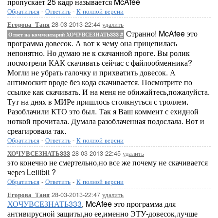
пропускает 25 кадр называется McAfee
Обратиться
-
Ответить
-
К полной версии
28-03-2013-22:44
удалить
Егорова_Таня
Странно! McAfee это
Ответ на комментарий ХОЧУВСЕЗНАТЬ333
#
программа довесок. А вот к чему она прицепилась
непонятно. Но думаю не к скачанной проге. Вы ролик
посмотрели КАК скачивать сейчас с файлообменника?
Могли не убрать галочку и прихватить довесок. А
антимоскит вроде без кода скачивается. Посмотрите по
ссылке как скачивать. И на меня не обижайтесь,пожалуйста.
Тут на днях в МИРе пришлось столкнуться с троллем.
Разоблачили КТО это был. Так я Ваш коммент с ехидной
ноткой прочитала. Думала разоблаченная подослала. Вот и
среагировала так.
Обратиться
-
Ответить
-
К полной версии
28-03-2013-22:45
удалить
ХОЧУВСЕЗНАТЬ333
это конечно не смертельно,но все же почему не скачивается
через Letitbit ?
Обратиться
-
Ответить
-
К полной версии
28-03-2013-22:47
удалить
Егорова_Таня
ХОЧУВСЕЗНАТЬ333
, McAfee это программа для
антивирусной защиты,но ее,именно ЭТУ-довесок,лучше