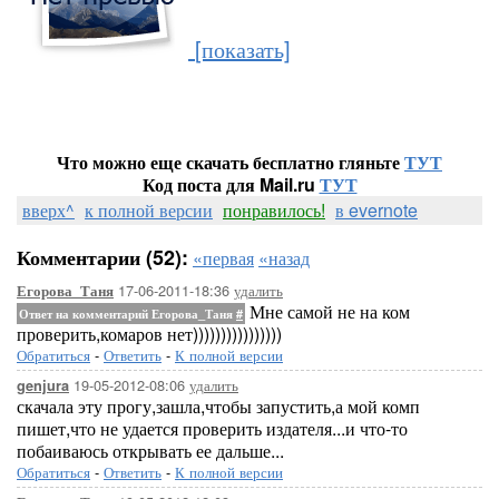
[показать]
Что можно еще скачать бесплатно гляньте
ТУТ
Код поста для Mail.ru
ТУТ
вверх^
к полной версии
понравилось!
в evernote
Комментарии (52):
«первая
«назад
17-06-2011-18:36
удалить
Егорова_Таня
Мне самой не на ком
Ответ на комментарий Егорова_Таня
#
проверить,комаров нет))))))))))))))))
Обратиться
-
Ответить
-
К полной версии
19-05-2012-08:06
удалить
genjura
скачала эту прогу,зашла,чтобы запустить,а мой комп
пишет,что не удается проверить издателя...и что-то
побаиваюсь открывать ее дальше...
Обратиться
-
Ответить
-
К полной версии