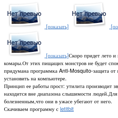
[показать]
[по
[показать]
Скоро придет лето и
комары.От этих пищащих монстров не будет спок
придумана программка Anti-Mosquito-защита от 
установить на компьютере.
Принцип ее работы прост: утилита производит зв
находится вне диапазона слышимости людей.Для 
болезненным,что они в ужасе убегают от него.
Скачиваем программу с
letitbit