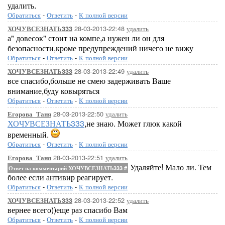
удалить.
Обратиться
-
Ответить
-
К полной версии
28-03-2013-22:48
удалить
ХОЧУВСЕЗНАТЬ333
а" довесок" стоит на компе,а нужен ли он для
безопасности,кроме предупреждений ничего не вижу
Обратиться
-
Ответить
-
К полной версии
28-03-2013-22:49
удалить
ХОЧУВСЕЗНАТЬ333
все спасибо,больше не смею задерживать Ваше
внимание,буду ковыряться
Обратиться
-
Ответить
-
К полной версии
28-03-2013-22:50
удалить
Егорова_Таня
ХОЧУВСЕЗНАТЬ333
,не знаю. Может глюк какой
временный.
Обратиться
-
Ответить
-
К полной версии
28-03-2013-22:51
удалить
Егорова_Таня
Удаляйте! Мало ли. Тем
Ответ на комментарий ХОЧУВСЕЗНАТЬ333
#
более если антивир реагирует.
Обратиться
-
Ответить
-
К полной версии
28-03-2013-22:52
удалить
ХОЧУВСЕЗНАТЬ333
вернее всего))еще раз спасибо Вам
Обратиться
-
Ответить
-
К полной версии