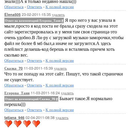
знали)))А я только недавно нашла)))
Обратиться
-
Ответить
-
К полной версии
23-02-2011-15:35
удалить
Elena505
Я про него у вас узнала в
Ответ на комментарий Егорова_Таня
#
мыле,просто я код поста не брала,а сразу сходила на этот
сайт-зарегистрировалась и у меня там своя страница-это
очень удобно.В Ли-ру с загрузкой музыки-заморочки,чтобы
файл не более 6 мб был,а иначе не загрузится.А здесь
плейлист делаешь-код берешь и всталяешь причем хоть
сколько вес.
Обратиться
-
Ответить
-
К полной версии
11-03-2011-15:39
удалить
Сказка_70
Что то не попаду на этот сайт. Пишут, что такой странички
не существует.
Обратиться
-
Ответить
-
К полной версии
11-03-2011-16:24
удалить
Егорова_Таня
Бывает такое.Я нормально
Ответ на комментарий Сказка_70
#
перешла)))
Обратиться
-
Ответить
-
К полной версии
02-04-2011-08:38
удалить
tatjana_946