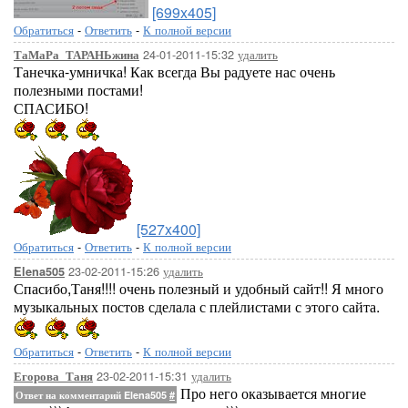
[699x405]
Обратиться
-
Ответить
-
К полной версии
24-01-2011-15:32
удалить
ТаМаРа_ТАРАНЬжина
Танечка-умничка! Как всегда Вы радуете нас очень
полезными постами!
СПАСИБО!
[527x400]
Обратиться
-
Ответить
-
К полной версии
23-02-2011-15:26
удалить
Elena505
Спасибо,Таня!!!! очень полезный и удобный сайт!! Я много
музыкальных постов сделала с плейлистами с этого сайта.
Обратиться
-
Ответить
-
К полной версии
23-02-2011-15:31
удалить
Егорова_Таня
Про него оказывается многие
Ответ на комментарий Elena505
#