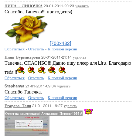
20-01-2011-20:23
удалить
ЛИНА_-_ЛИНОЧКА
Спасибо, Танечка!!! пригодится)
[700x482]
Обратиться
-
Ответить
-
К полной версии
20-01-2011-21:14
удалить
Нина_Бурмистрова
Танечка, СПАСИБО!!! Давно ищу плеер для Liru. Благодарю
тебя!!!
Обратиться
-
Ответить
-
К полной версии
21-01-2011-09:34
удалить
Stephanya
Спасибо Танечка.
Обратиться
-
Ответить
-
К полной версии
21-01-2011-19:27
удалить
Егорова_Таня
Ответ на комментарий Александр_Петров-1954
#