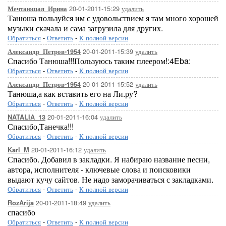
20-01-2011-15:29
удалить
Мечтающая_Ирина
Танюша пользуйся им с удовольствием я там много хорошей
музыки скачала и сама загрузила для других.
Обратиться
-
Ответить
-
К полной версии
20-01-2011-15:39
удалить
Александр_Петров-1954
Спасибо Танюша!!!Пользуюсь таким плеером!:4Eba:
Обратиться
-
Ответить
-
К полной версии
20-01-2011-15:52
удалить
Александр_Петров-1954
Танюша,а как вставить его на Ли.ру?
Обратиться
-
Ответить
-
К полной версии
20-01-2011-16:04
удалить
NATALIA_13
Спасибо,Танечка!!!
Обратиться
-
Ответить
-
К полной версии
20-01-2011-16:12
удалить
Karl_M
Спасибо. Добавил в закладки. Я набираю название песни,
автора, исполнителя - ключевые слова и поисковики
выдают кучу сайтов. Не надо заморачиваться с закладками.
Обратиться
-
Ответить
-
К полной версии
20-01-2011-18:49
удалить
RozArija
спасибо
Обратиться
-
Ответить
-
К полной версии