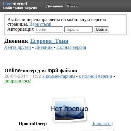
Live
Internet
Дневники
Личка
мобильная версия
Вы были перенаправлены на мобильную версию
страницы.
Вернуться!
Авторизация
Дневник
Егорова_Таня
Лента друзей
-
Дневник
-
Полная версия
Оnline-плеер для mp3 файлов
20-01-2011 11:32
к комментариям
-
к полной версии
-
понравилось!
ПростоПлеер
[показать]