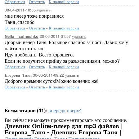
Обратиться
-
Ответить
-
К полной версии
08-04-2011-10:55
удалить
мне плеер тоже понравился
Таня ,спасибо
Обратиться
-
Ответить
-
К полной версии
30-06-2011-01:57
удалить
Nella__solneshko
Добрый вечер Таня. Большое спасибо за пост. Давно хочу
найти что-то такое.
Иду пробовать. Всего хорошего.
Если не получится прийду за разъяснениями, можно?
Обратиться
-
Ответить
-
К полной версии
30-06-2011-09:22
удалить
Егорова_Таня
Доброго времени суток!Можно конечно же!
Обратиться
-
Ответить
-
К полной версии
Комментарии (41):
вперёд»
вверх^
Вы сейчас не можете прокомментировать это сообщение.
Дневник Оnline-плеер для mp3 файлов |
Егорова_Таня - Дневник Егорова Таня |
Лента друзей Егорова_Таня
/
Полная версия