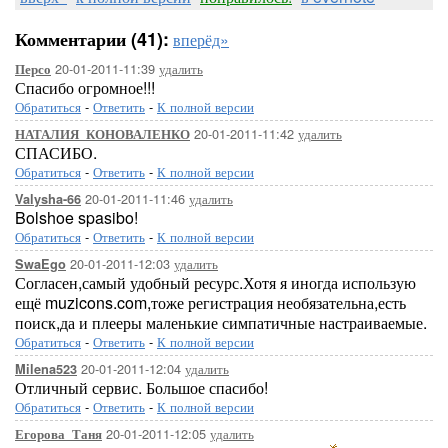
Комментарии (41):
вперёд»
20-01-2011-11:39
удалить
Персо
Спасибо огромное!!!
Обратиться
-
Ответить
-
К полной версии
20-01-2011-11:42
удалить
НАТАЛИЯ_КОНОВАЛЕНКО
СПАСИБО.
Обратиться
-
Ответить
-
К полной версии
20-01-2011-11:46
удалить
Valysha-66
Bolshoe spasibo!
Обратиться
-
Ответить
-
К полной версии
20-01-2011-12:03
удалить
SwaEgo
Согласен,самый удобный ресурс.Хотя я иногда использую
ещё muzicons.com,тоже регистрация необязательна,есть
поиск,да и плееры маленькие симпатичные настраиваемые.
Обратиться
-
Ответить
-
К полной версии
20-01-2011-12:04
удалить
Milena523
Отличный сервис. Большое спасибо!
Обратиться
-
Ответить
-
К полной версии
20-01-2011-12:05
удалить
Егорова_Таня