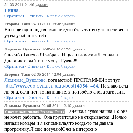
24-03-2011-01:46
удалить
Янина
,
Обратиться
-
Ответить
-
К полной версии
24-03-2011-08:36
удалить
Егорова_Таня
Вот еще одно подтверждение,что будь чуточку терпеливее и
удача улыбнется тебе!
Обратиться
-
Ответить
-
К полной версии
02-05-2014-11:23
удалить
Людмила_Вуколова
Спасибо,Танечка!Я забрала!Ищу анти-москит!Попала в
Дневник и выйти не могу...Гуляю!!!
Обратиться
-
Ответить
-
К полной версии
02-05-2014-12:04
удалить
Егорова_Таня
Людмила_Вуколова
, погд меткой ПРОГРАММЫ вот тут
http://www.egorovatatiana.ru/post149541484/
Не знаю цела
ли она, если нет, то напишите, я попробую снова загрузить
Обратиться
-
Ответить
-
К полной версии
02-05-2014-12:10
удалить
Людмила_Вуколова
Танечка.я гуляя нашла!Но она
Ответ на комментарий Егорова_Таня
#
не хочет работать...Она грузится,но не открывается...Ночью
напали комары и я вспомнила,что когда-то ты давала
программку.Я ещё погуляю!Очень интересно