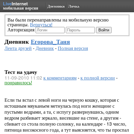
Live
Internet
Дневники
Личка
мобильная версия
Вы были перенаправлены на мобильную версию
страницы.
Вернуться!
Авторизация
Дневник
Егорова_Таня
Лента друзей
-
Дневник
-
Полная версия
Тест на удачу
11-09-2010 11:02
к комментариям
-
к полной версии
-
понравилось!
Если ты встал с левой ноги на черную кошку, которая с
истошным мяуканьем метнулась под ноги женщине с
пустыми ведрами, а та, с испугу развернувшись, одним
ведром разбивает зеркало, висевшие на стене, а другим -
сбивает со стола полную солонку, на календаре - 13 число,
пятница високосного года, а тут выясняется, что ты проспал