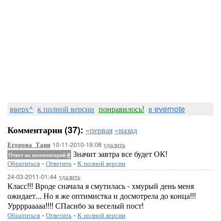
вверх^
к полной версии
понравилось!
в evernote
Комментарии (37):
«первая
«назад
10-11-2010-19:08
удалить
Егорова_Таня
Значит завтра все будет ОК!
Ответ на комментарий
#
Обратиться
-
Ответить
-
К полной версии
24-03-2011-01:44
удалить
Класс!!! Вроде сначала я смутилась - хмурый день меня
ожидает... Но я же оптимистка и досмотрела до конца!!!
Уррррааааа!!!! СПасибо за веселый пост!
Обратиться
-
Ответить
-
К полной версии