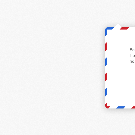
Ва
По
по