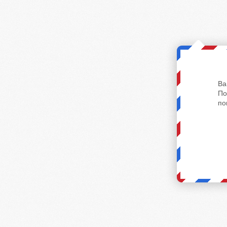
Ва
По
по